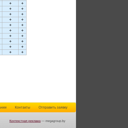
+
+
+
+
+
+
+
+
+
+
+
+
+
+
+
+
+
+
+
+
ании
Контакты
Отправить заявку
Контекстная реклама
— megagroup.by