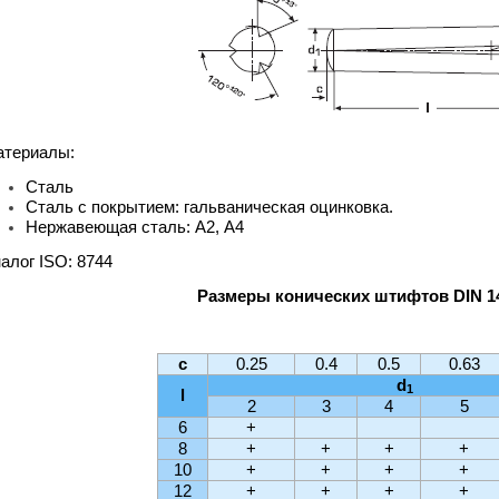
териалы:
Сталь
Сталь с покрытием: гальваническая оцинковка.
Нержавеющая сталь: А2, А4
алог ISO: 8744
Размеры конических штифтов DIN 14
c
0.25
0.4
0.5
0.63
d
1
l
2
3
4
5
6
+
8
+
+
+
+
10
+
+
+
+
12
+
+
+
+