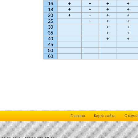
16
+
+
+
+
18
+
+
+
+
20
+
+
+
+
25
+
+
+
30
+
+
35
+
+
40
+
+
45
50
60
Главная
Карта сайта
О комп