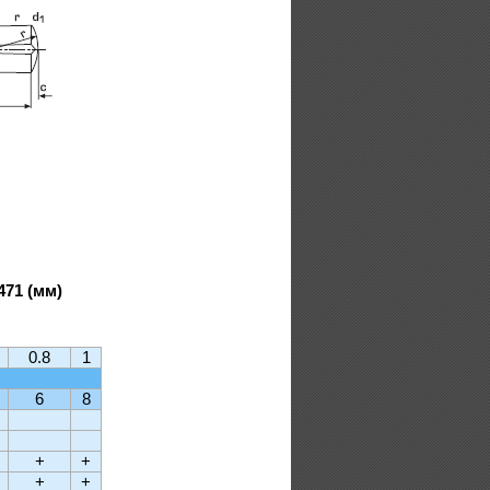
71 (мм)
0.8
1
6
8
+
+
+
+