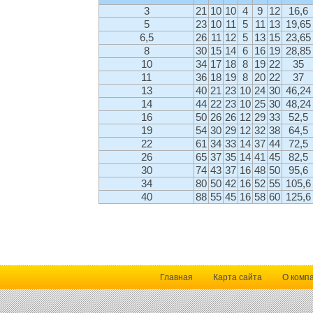
3
21
10
10
4
9
12
16,6
5
23
10
11
5
11
13
19,65
6,5
26
11
12
5
13
15
23,65
8
30
15
14
6
16
19
28,85
10
34
17
18
8
19
22
35
11
36
18
19
8
20
22
37
13
40
21
23
10
24
30
46,24
14
44
22
23
10
25
30
48,24
16
50
26
26
12
29
33
52,5
19
54
30
29
12
32
38
64,5
22
61
34
33
14
37
44
72,5
26
65
37
35
14
41
45
82,5
30
74
43
37
16
48
50
95,6
34
80
50
42
16
52
55
105,6
40
88
55
45
16
58
60
125,6
Главная
Карта сайта
О комп