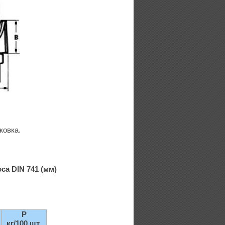
ковка.
са DIN 741 (мм)
P
кг/100 шт.