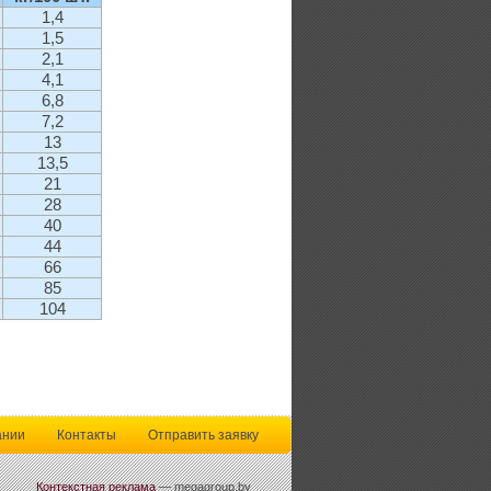
1,4
1,5
2,1
4,1
6,8
7,2
13
13,5
21
28
40
44
66
85
104
ании
Контакты
Отправить заявку
Контекстная реклама
— megagroup.by