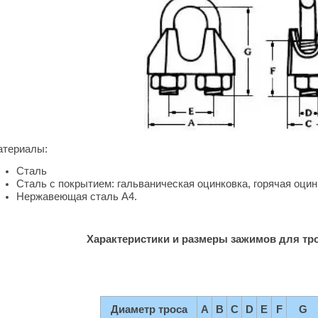
териалы:
Сталь
Сталь с покрытием: гальваническая оцинковка, горячая оцин
Нержавеющая сталь А4.
Характеристики и размеры зажимов для тро
Диаметр троса
A
B
C
D
E
F
G